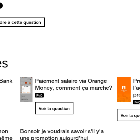
re à cette question
es
 Bank
Paiement salaire via Orange
Pr
Money, comment ça marche?
l'
pr
Voir la question
Voir la q
mon
Bonsoir je voudrais savoir s'il y'a
même
une promotion aujourd'hui