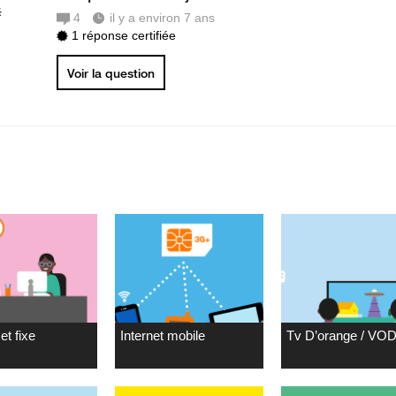
#
4
il y a environ 7 ans
1 réponse certifiée
Voir la question
et fixe
Internet mobile
Tv D’orange / VO