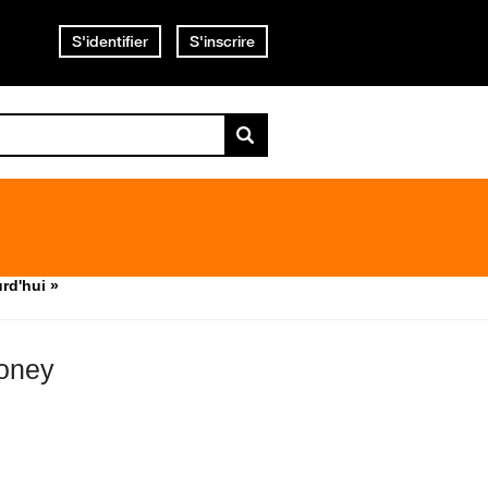
S'identifier
S'inscrire
rd'hui »
money