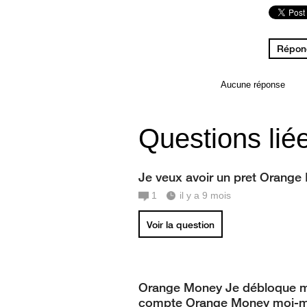
Répond
Aucune réponse
Questions lié
Je veux avoir un pret Orange
1
il y a 9 mois
Voir la question
Orange Money Je débloque 
compte Orange Money moi-