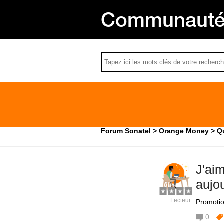
Communauté 
Forum Sonatel
Orange Money
Qu
J'ai
aujou
Lecteur
Promotio
0