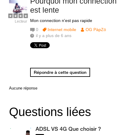
Pourquoi mon connection
est lente
Mon connection n'est pas rapide
Lecteur
0
Internet mobile
OG PàpZö
il y a plus de 6 ans
Répondre à cette question
Aucune réponse
Questions liées
ADSL VS 4G Que choisir ?