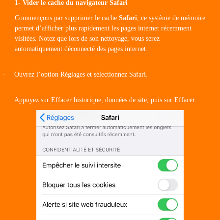
1- Vider le cache du navigateur Safari
Commençons par supprimer le cache
Safari
, ce système de mémoire
permet d’afficher plus rapidement les pages internet récemment
visitées. Notez que lors de son nettoyage, vous serez
automatiquement déconnecté des pages internet.
·
Ouvrez l’option Réglages et sélectionnez Safari.
·
Appuyez sur Effacer historique, données de site, puis sur Effacer.