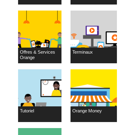
Offres & Services
Terminaux
Orange
Tutoriel
Orange Money