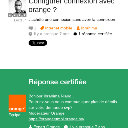
Configurer connexion avec
orange ?
J'achète une connexion sans avoir la connexion
Lecteur
1
Internet mobile
Ibrahima
il y a presque 7 ans
1 réponse certifiée
Bonjour Ibrahima Niang ,
Pourriez-vous nous communiquer plus de détails
sur votre demande svp?
Modérateur Orange
Equipe
https://orangeetmoi.orange.sn/
Expert Orange
il y a presque 7 ans