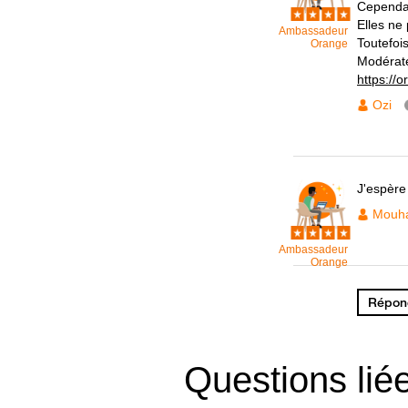
Cependan
Elles ne
Ambassadeur
Toutefoi
Orange
Modérat
https://
Ozi
J'espère
Mouh
Ambassadeur
Orange
Répond
Questions lié