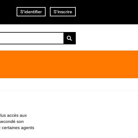
S'identifier
S'inscrire
lus accès aux
 secondé son
z certaines agents