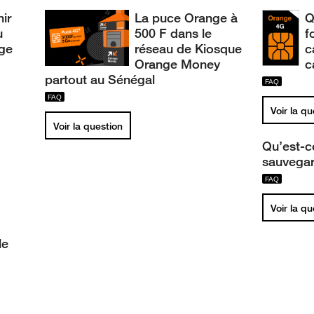
nir
La puce Orange à
Q
u
500 F dans le
f
nge
réseau de Kiosque
c
Orange Money
c
partout au Sénégal
Voir la q
Voir la question
Qu’est-c
sauvegar
Voir la q
le