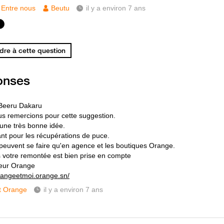
Entre nous
Beutu
il y a environ 7 ans
re à cette question
onses
Beeru Dakaru
s remercions pour cette suggestion.
 une très bonne idée.
t pour les récupérations de puce.
 peuvent se faire qu'en agence et les boutiques Orange.
s votre remontée est bien prise en compte
eur Orange
orangeetmoi.orange.sn/
t Orange
il y a environ 7 ans