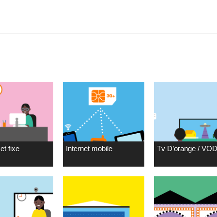
et fixe
Internet mobile
Tv D’orange / VO