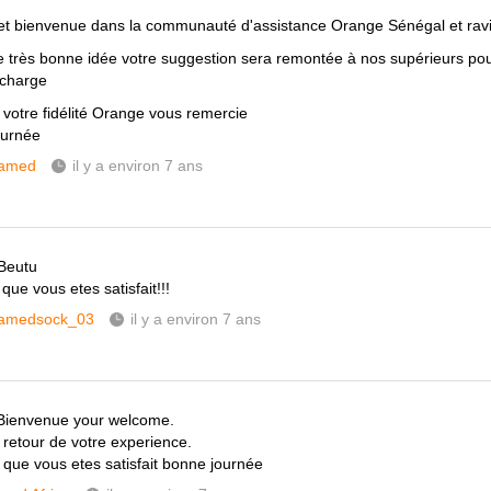
et bienvenue dans la communauté d'assistance Orange Sénégal et ravi 
e très bonne idée votre suggestion sera remontée à nos supérieurs pou
 charge
 votre fidélité Orange vous remercie
ournée
amed
il y a environ 7 ans
Beutu
que vous etes satisfait!!!
amedsock_03
il y a environ 7 ans
Bienvenue your welcome.
 retour de votre experience.
 que vous etes satisfait bonne journée