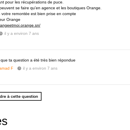
t pour les récupérations de puce.
 peuvent se faire qu'en agence et les boutiques Orange.
s votre remontée est bien prise en compte
eur Orange
orangeetmoi.orange.sn/
il y a environ 7 ans
 que ta question a été très bien répondue
amad F
il y a environ 7 ans
re à cette question
es