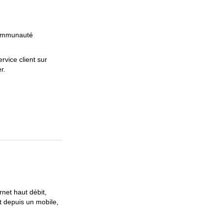
communauté
rvice client sur
r.
net haut débit,
 depuis un mobile,