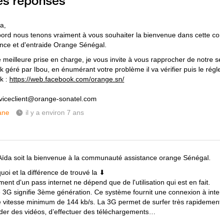
es réponses
a,
bord nous tenons vraiment à vous souhaiter la bienvenue dans cette 
ance et d'entraide Orange Sénégal.
 meilleure prise en charge, je vous invite à vous rapprocher de notre se
 géré par Ibou, en énumérant votre problème il va vérifier puis le régle
k :
https://web.facebook.com/orange.sn/
rviceclient@orange-sonatel.com
ane
il y a environ 7 ans
Aïda soit la bienvenue à la communauté assistance orange Sénégal.
uoi et la différence de trouvé la ⬇
ent d'un pass internet ne dépend que de l'utilisation qui est en fait.
 3G signifie 3ème génération. Ce système fournit une connexion à inter
 vitesse minimum de 144 kb/s. La 3G permet de surfer très rapidement
der des vidéos, d’effectuer des téléchargements…