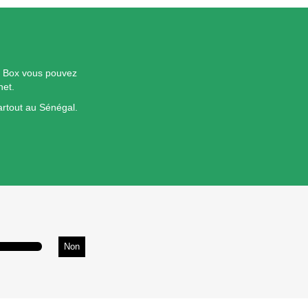
i Box vous pouvez
net.
artout au Sénégal.
Non