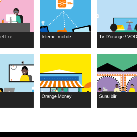
et fixe
Internet mobile
Tv D’orange / VO
Orange Money
Sunu biir