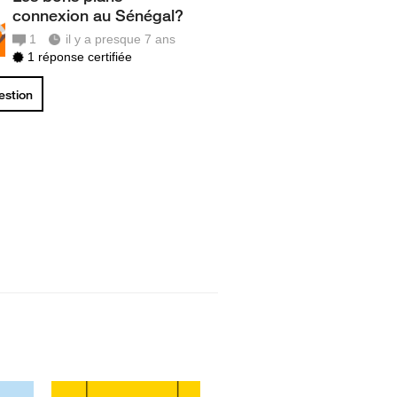
connexion au Sénégal?
1
il y a presque 7 ans
1 réponse certifiée
uestion