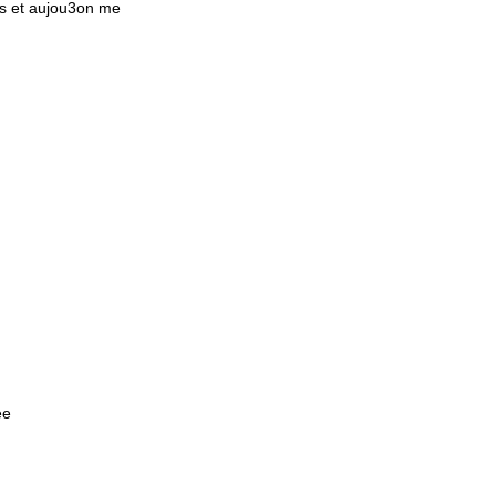
ois et aujou3on me
ée