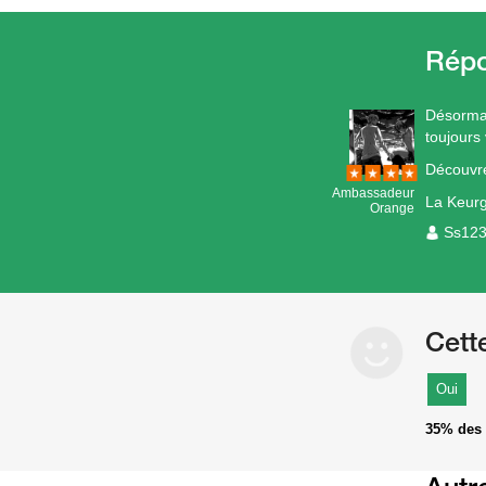
Désormai
toujours 
Découvre
Ambassadeur
La Keurg
Orange
Ss12
Cett
Oui
35%
des 