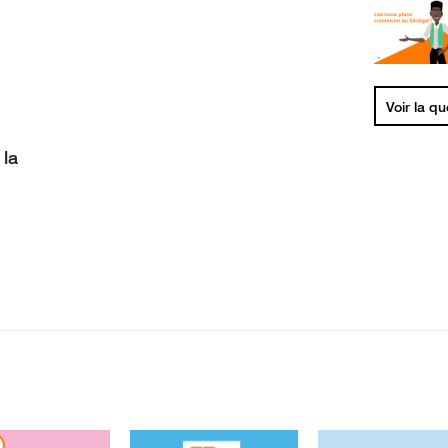
Voir la q
 la