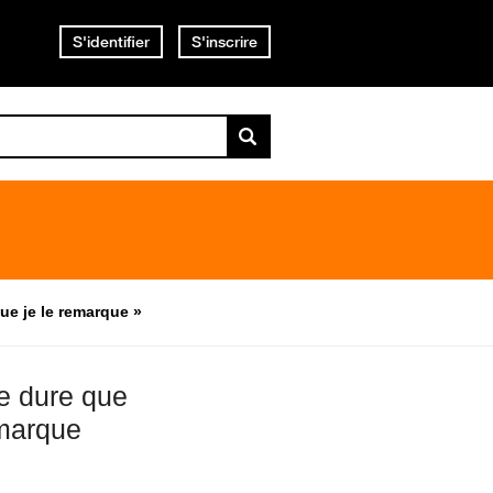
S'identifier
S'inscrire
ue je le remarque »
e dure que
emarque