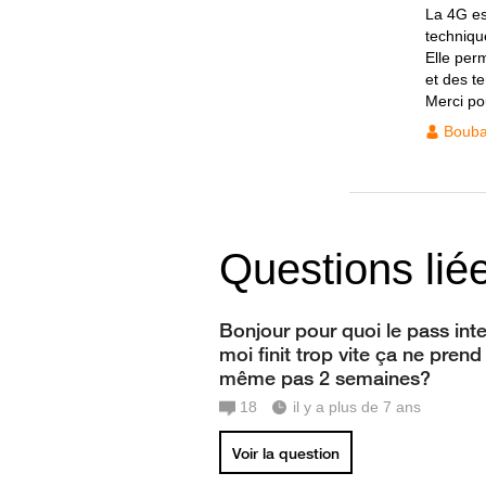
La 4G es
techniqu
Elle per
et des te
Merci po
Bouba
Questions lié
Bonjour pour quoi le pass int
moi finit trop vite ça ne prend
même pas 2 semaines?
18
il y a plus de 7 ans
Voir la question