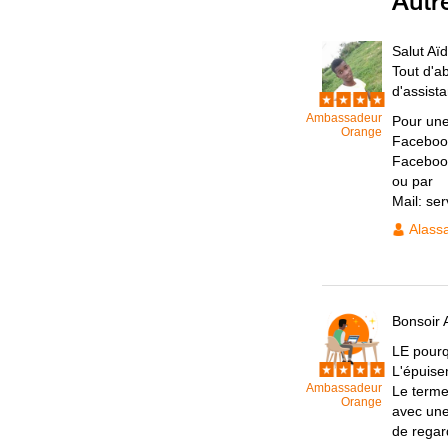
Autr
Salut Aïd
Tout d'a
d'assist
Ambassadeur
Pour une
Orange
Facebook
Faceboo
ou par
Mail: se
Alass
Bonsoir 
LE pourq
L'épuisem
Ambassadeur
Le terme
Orange
avec une
de regar