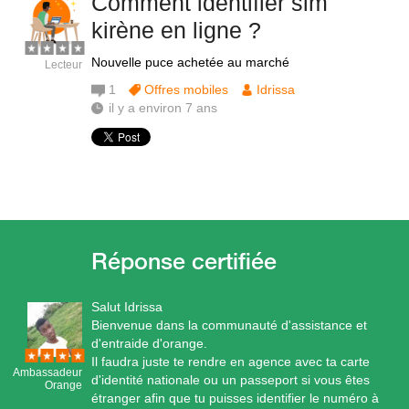
Comment identifier sim
kirène en ligne ?
Nouvelle puce achetée au marché
Lecteur
1
Offres mobiles
Idrissa
il y a environ 7 ans
Salut Idrissa
Bienvenue dans la communauté d'assistance et
d'entraide d'orange.
Il faudra juste te rendre en agence avec ta carte
Ambassadeur
d'identité nationale ou un passeport si vous êtes
Orange
étranger afin que tu puisses identifier le numéro à