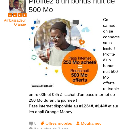
Profitez d'un bonus nuit de
500 Mo
Ce
Ambassadeur
Orange
samedi,
on se
connecte
sans
limite !
Profite
d’un
bonus
nuit 500
Mo
offerts
utilisable
entre 00h et 08h à l’achat d’un pass internet de
250 Mo durant la journée !
Pass internet disponible au #1234#, #144# et sur
les appli Orange Money
8
Offres mobiles
Mouhamed