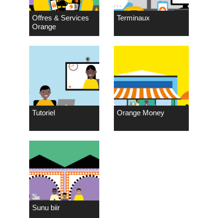
Offres & Services
Terminaux
Orange
Tutoriel
Orange Money
Sunu biir