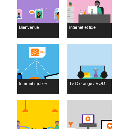
Bienvenue
Internet et fixe
Internet mobile
Tv D’orange / VOD