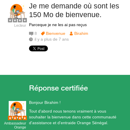
Je me demande où sont les
150 Mo de bienvenue.
Parceque je ne les ai pas reçus
Lecteur
8
Bienvenue
Birahim
il y a plus de 7 ans
Bonjour Birahim !
Tout d'abord nous tenons vraiment à vous
souhaiter la bienvenue dans cette communauté
d'assistance et d'entraide Orange Sénégal.
Ambassadeur
Orange