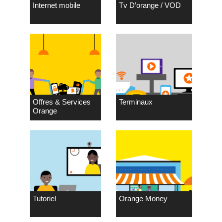
Internet mobile
Tv D’orange / VOD
Offres & Services
Terminaux
Orange
Tutoriel
Orange Money