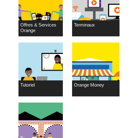
Offres & Services
Terminaux
Orange
Tutoriel
Orange Money