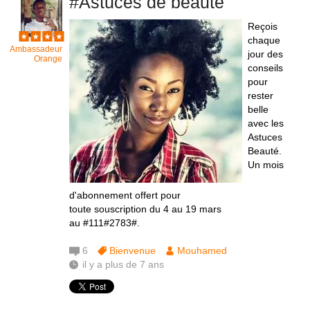
#Astuces de beauté
Reçois
chaque
Ambassadeur
jour des
Orange
conseils
pour
rester
belle
avec les
Astuces
Beauté.
Un mois
d'abonnement offert pour
toute souscription du 4 au 19 mars
au #111#2783#.
6
Bienvenue
Mouhamed
il y a plus de 7 ans