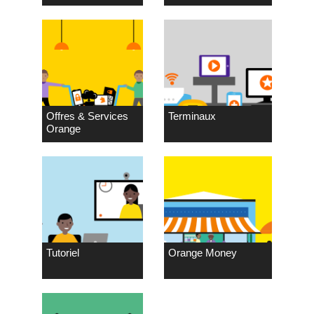
Offres & Services
Terminaux
Orange
Tutoriel
Orange Money