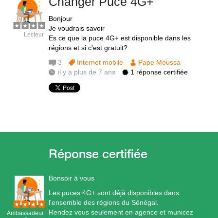
Changer Puce 4G+
Bonjour
Je voudrais savoir
Lecteur
Es ce que la puce 4G+ est disponible dans les
régions et si c'est gratuit?
3
Internet mobile
Pape Moussa
il y a plus de 7 ans
1 réponse certifiée
Bonsoir à vous
Les puces 4G+ sont déjà disponibles dans
l'ensemble des régions du Sénégal.
Rendez vous seulement en agence et municez
Ambassadeur