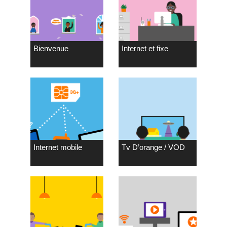
Bienvenue
Internet et fixe
Internet mobile
Tv D’orange / VOD