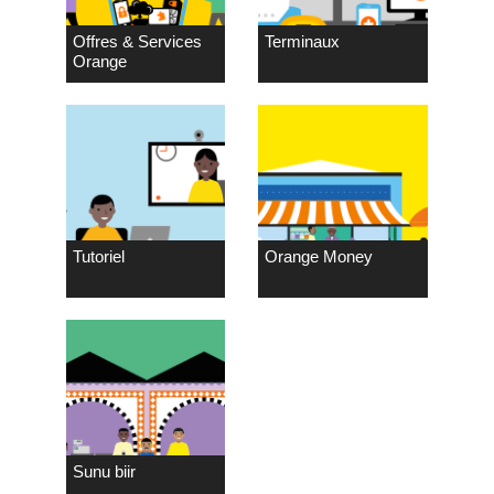
Offres & Services
Terminaux
Orange
Tutoriel
Orange Money
Sunu biir