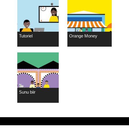
Tutoriel
Orange Money
Sunu biir