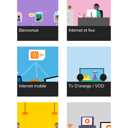
Bienvenue
Internet et fixe
Internet mobile
Tv D’orange / VOD