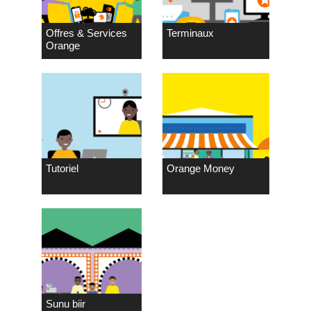
Offres & Services
Terminaux
Orange
Tutoriel
Orange Money
Sunu biir