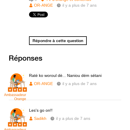
OR-ANGE
il y a plus de 7 ans
Répondre à cette question
Réponses
Raté ko woroul dè... Naniou dém sétani
OR-ANGE
il y a plus de 7 ans
Ambassadeur
Orange
Les's go on!!
Sadikh
il y a plus de 7 ans
Ambassadeur