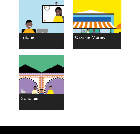
Tutoriel
Orange Money
Sunu biir