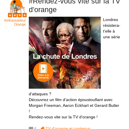
#Rendez-vous vite sur la TV
d'orange
Londres
Ambassadeur
Orange
résistera-
t'elle à
une série
d'attaques ?
Découvrez un film d'action époustouflant avec
Morgan Freeman, Aaron Eckhart et Gerard Butler
!
Rendez-vous vite sur la TV d'orange !
6
TV d'orange et contenus