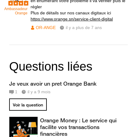
en énumérant votre problème il va vérifier puis le
régler
Ambassadeur
Plus de détails sur nos canaux digitaux ici
Orange
https://www.orange.sn/service-client-digital
OR-ANGE
il y a plus de 7 ans
Questions liées
Je veux avoir un pret Orange Bank
1
il y a 9 mois
Voir la question
Orange Money : Le service qui
facilite vos transactions
financières