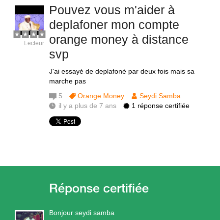
Pouvez vous m'aider à
deplafoner mon compte
orange money à distance
Lecteur
svp
J'ai essayé de deplafoné par deux fois mais sa
marche pas
5
Orange Money
Seydi Samba
il y a plus de 7 ans
1 réponse certifiée
Bonjour seydi samba