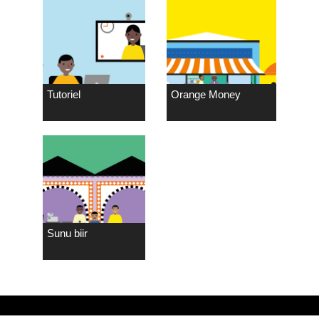
Tutoriel
Orange Money
Sunu biir