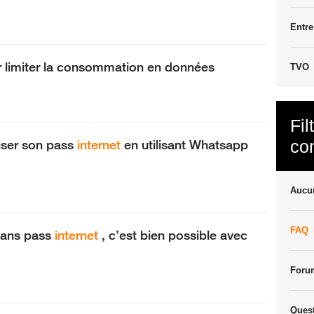
Entr
r limiter la consommation en données
TVO
Fil
ser son pass
internet
en utilisant Whatsapp
co
Aucun
FAQ
sans pass
internet
, c’est bien possible avec
Foru
Ques