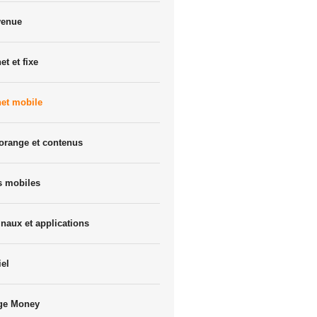
venue
et et fixe
net mobile
orange et contenus
s mobiles
naux et applications
iel
ge Money