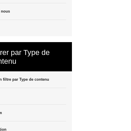
e nous
trer par Type de
ntenu
 filtre par Type de contenu
m
tion