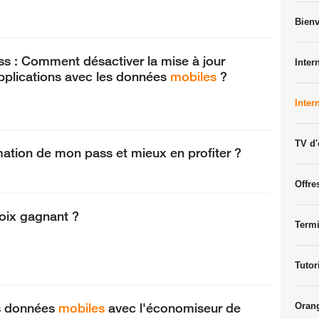
Bien
s : Comment désactiver la mise à jour
Intern
pplications avec les données
mobiles
?
Inter
TV d'
tion de mon pass et mieux en profiter ?
Offre
oix gagnant ?
Termi
Tutor
s données
mobiles
avec l'économiseur de
Oran