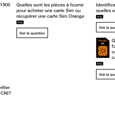
21900
Quelles sont les pièces à fournir
Identifi
pour acheter une carte Sim ou
quelles s
récupérer une carte Sim Orange
Voir la q
Voir la question
Q
f
c
c
Voir la q
ifier
e CNI?