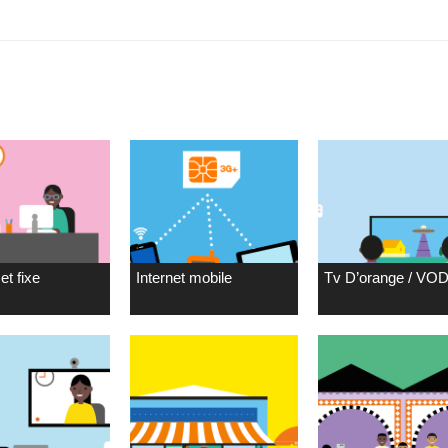
et fixe
Internet mobile
Tv D’orange / VO