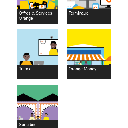
Offres & Services
Terminaux
Orange
Tutoriel
Orange Money
Sunu biir