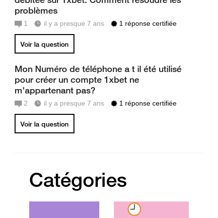
problèmes
1
il y a presque 7 ans
1 réponse certifiée
Voir la question
Mon Numéro de téléphone a t il été utilisé
pour créer un compte 1xbet ne
m'appartenant pas?
2
il y a presque 7 ans
1 réponse certifiée
Voir la question
Catégories