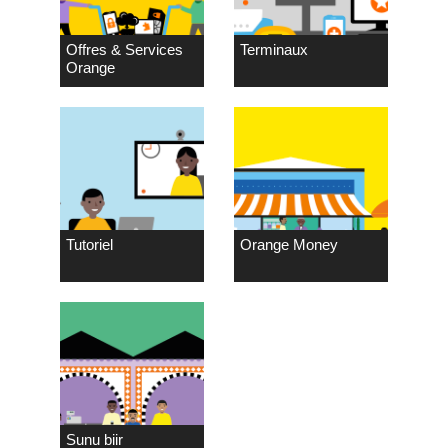
Offres & Services
Terminaux
Orange
Tutoriel
Orange Money
Sunu biir