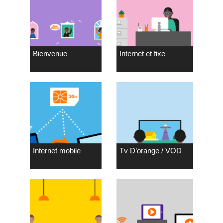
Bienvenue
Internet et fixe
Internet mobile
Tv D’orange / VOD