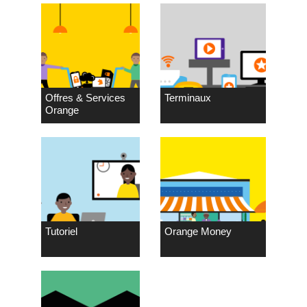
Offres & Services
Terminaux
Orange
Tutoriel
Orange Money