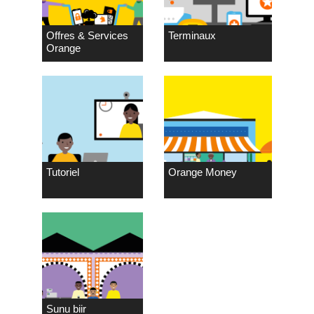
Offres & Services
Terminaux
Orange
Tutoriel
Orange Money
Sunu biir