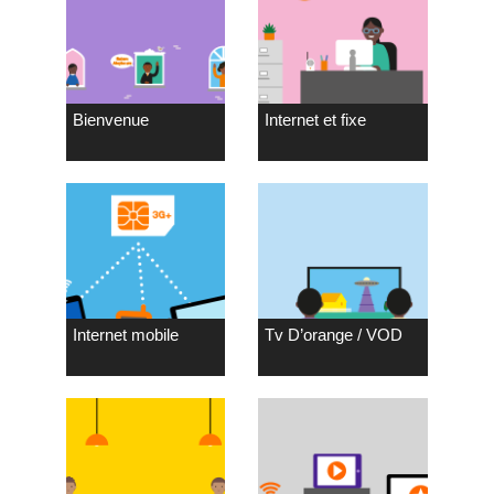
Bienvenue
Internet et fixe
Internet mobile
Tv D’orange / VOD