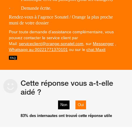
· Demande écrite.
Rendez-vous à l’agence Sonatel / Orange la plus proche
muni de votre dossier
Pour toute demande d’assistance complémentaire, vous
pouvez contacter le service client par
Mail:
serviceclient@orange-sonatel.com
, sur
Messenger
,
Whatsapp au 00221771370101
ou sur le
chat Maxit
Cette réponse vous a-t-elle
aidé ?
Non
Oui
83%
des internautes ont trouvé cette réponse utile