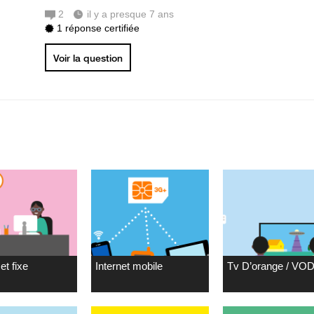
2
il y a presque 7 ans
1 réponse certifiée
Voir la question
et fixe
Internet mobile
Tv D’orange / VO