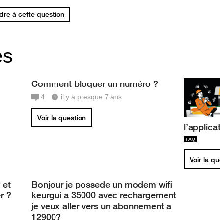
re à cette question
es
Comment bloquer un numéro ?
4
il y a presque 7 ans
Voir la question
l’applic
Voir la q
 et
Bonjour je possede un modem wifi
r ?
keurgui a 35000 avec rechargement
je veux aller vers un abonnement a
12900?