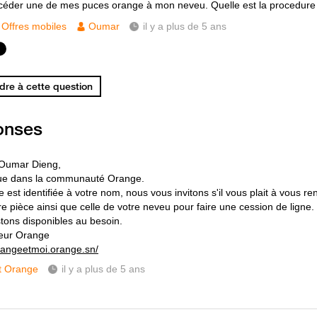
céder une de mes puces orange à mon neveu. Quelle est la procedure 
Offres mobiles
Oumar
il y a plus de 5 ans
re à cette question
onses
 Oumar Dieng,
ue dans la communauté Orange.
e est identifiée à votre nom, nous vous invitons s'il vous plait à vous 
re pièce ainsi que celle de votre neveu pour faire une cession de ligne.
tons disponibles au besoin.
eur Orange
orangeetmoi.orange.sn/
t Orange
il y a plus de 5 ans