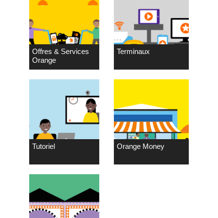
Offres & Services
Terminaux
Orange
Tutoriel
Orange Money