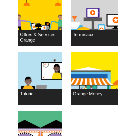
Offres & Services
Terminaux
Orange
Tutoriel
Orange Money