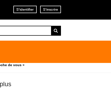
S'identifier
S'inscrire
roche de vous »
 plus