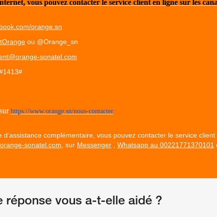
nternet, vous pouvez contacter le service client en ligne sur les can
book.com/orange.sn
tOrange
ou @Orange_sn
lient@orange-sonatel.com
#1413#
 sur
https://www.orange.sn/nous-contacter
d’assistance complémentaire, vous pouvez contacter le service client
@orange-sonatel.com
, sur
Messenger
,
Whatsapp au 00221771370101
e réponse vous a-t-elle aidé ?