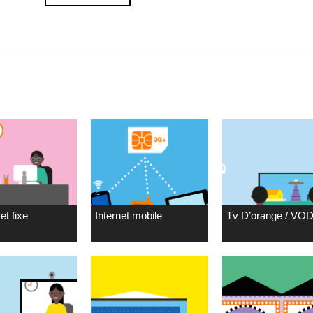
et fixe
Internet mobile
Tv D’orange / VO