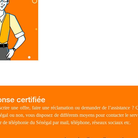
crire une offre, faire une réclamation ou demander de l’assistance ?
égal ou non, vous disposez de différents moyens pour contacter le serv
r de téléphonie du Sénégal par mail, téléphone, réseaux sociaux etc.