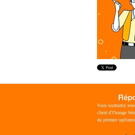
Vous souhaitez sous
client d’Orange Sén
du premier opérateu