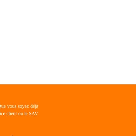
 Que vous soyez déjà
ice client ou le SAV