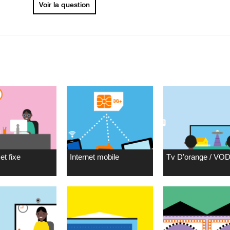
Voir la question
et fixe
Internet mobile
Tv D’orange / VO