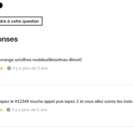
re à cette question
onses
orange.sn/offres-mobiles/illimix#nav-illimix0
ne
il y a plus de 5 ans
tapez le #1234# touche appel puis tapez 2 et vous allez suivre les instr
ne
il y a plus de 5 ans