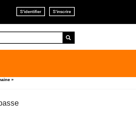
S'identifier
S'inscrire
maine »
 passe