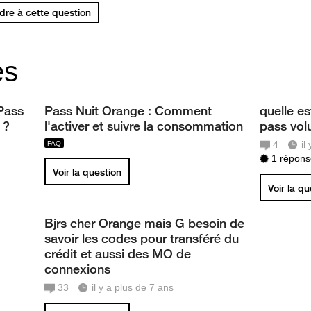
re à cette question
es
 Pass
Pass Nuit Orange : Comment
quelle es
 ?
l'activer et suivre la consommation
pass vol
4
il
1 réponse
Voir la question
Voir la q
Bjrs cher Orange mais G besoin de
savoir les codes pour transféré du
crédit et aussi des MO de
connexions
33
il y a plus de 7 ans