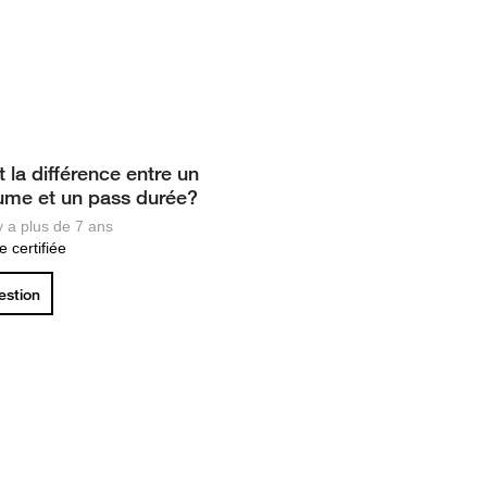
t la différence entre un
ume et un pass durée?
 y a plus de 7 ans
 certifiée
uestion