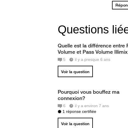
Répond
Questions lié
Quelle est la différence entre
Volume et Pass Volume Illimix
5
il y a presque 6 ans
Voir la question
Pourquoi vous bouffez ma
connexion?
6
il y a environ 7 ans
1 réponse certifiée
Voir la question