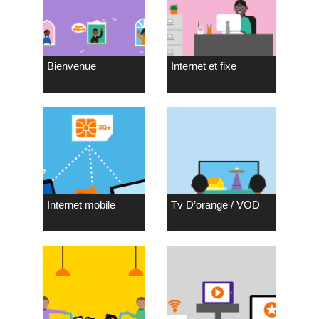
Bienvenue
Internet et fixe
Internet mobile
Tv D’orange / VOD