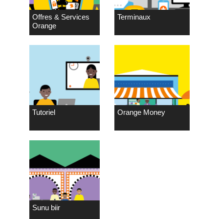
Offres & Services
Terminaux
Orange
Tutoriel
Orange Money
Sunu biir