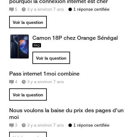
pourquoi la connexion internet est cher
5
il y a environ 7 ans
1 réponse certifiée
Voir la question
Camon 18P chez Orange Sénégal
Voir la question
Pass internet 1moi combine
4
il y a environ 7 ans
Voir la question
Nous voulons la baise du prix des pages d'un
moi
3
il y a environ 7 ans
1 réponse certifiée