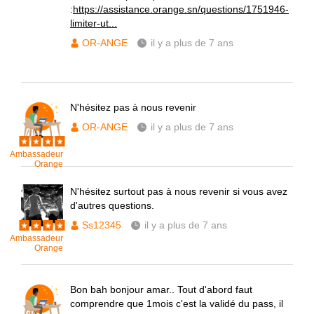
:
https://assistance.orange.sn/questions/1751946-
limiter-ut...
OR-ANGE
il y a plus de 7 ans
N'hésitez pas à nous revenir
OR-ANGE
il y a plus de 7 ans
Ambassadeur
Orange
N'hésitez surtout pas à nous revenir si vous avez
d'autres questions.
Ss12345
il y a plus de 7 ans
Ambassadeur
Orange
Bon bah bonjour amar.. Tout d'abord faut
comprendre que 1mois c'est la validé du pass, il