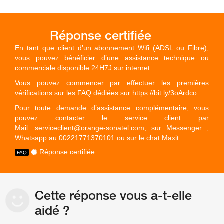
En tant que client d’un abonnement Wifi (ADSL ou Fibre),
vous pouvez bénéficier d’une assistance technique ou
commerciale disponible 24H7J sur internet.
Vous pouvez commencer par effectuer les premières
vérifications sur les FAQ dédiées sur
https://bit.ly/3oArdco
Pour toute demande d’assistance complémentaire, vous
pouvez contacter le service client par
Mail:
serviceclient@orange-sonatel.com
, sur
Messenger
,
Whatsapp au 00221771370101
ou sur le
chat Maxit
Réponse certifiée
Cette réponse vous a-t-elle
aidé ?