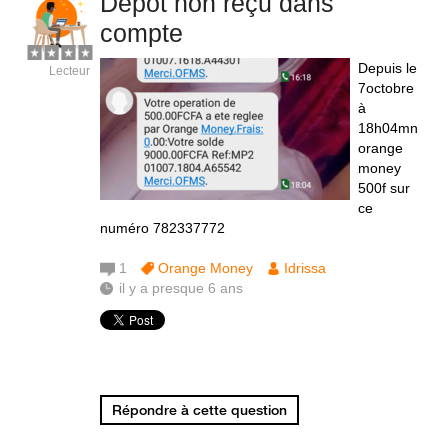
Dépôt non reçu dans
compte
Depuis le
Lecteur
7octobre
à
18h04mn
orange
money
500f sur
ce
numéro 782337772
1
Orange Money
Idrissa
il y a presque 6 ans
Répondre à cette question