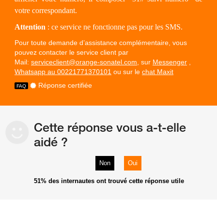
votre correspondant.
Attention
: ce service ne fonctionne pas pour les SMS.
Pour toute demande d’assistance complémentaire, vous
pouvez contacter le service client par
Mail:
serviceclient@orange-sonatel.com
, sur
Messenger
,
Whatsapp au 00221771370101
ou sur le
chat Maxit
Réponse certifiée
Cette réponse vous a-t-elle
aidé ?
Non
Oui
51%
des internautes ont trouvé cette réponse utile