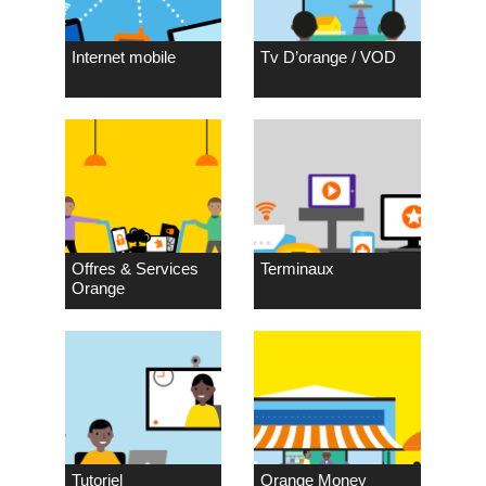
Internet mobile
Tv D’orange / VOD
Offres & Services
Terminaux
Orange
Tutoriel
Orange Money