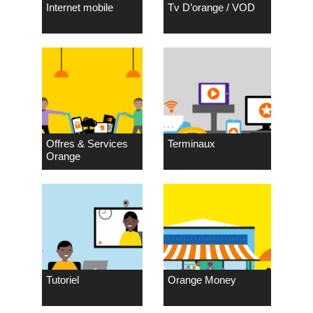
Internet mobile
Tv D’orange / VOD
Offres & Services
Terminaux
Orange
Tutoriel
Orange Money