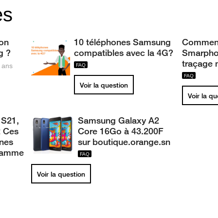
es
on
10 téléphones Samsung
Comment 
g ?
compatibles avec la 4G?
Smarpho
traçage 
7 ans
Voir la question
Voir la q
S21,
Samsung Galaxy A2
2 Ces
Core 16Go à 43.200F
nes
sur boutique.orange.sn
gamme
Voir la question