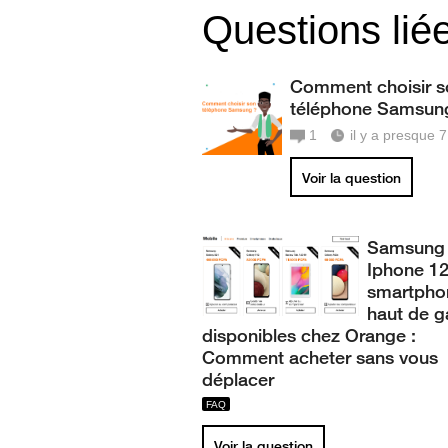
Questions lié
Comment choisir s
téléphone Samsun
1
il y a presque 
Voir la question
Samsung 
Iphone 1
smartpho
haut de 
disponibles chez Orange :
Comment acheter sans vous
déplacer
Voir la question