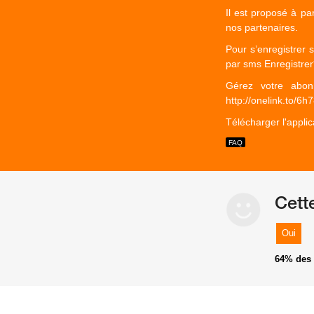
Il est proposé à pa
nos partenaires.
Pour s’enregistrer 
par sms Enregistre
Gérez votre abon
http://onelink.to/6h
Télécharger l'appl
Cett
Oui
64%
des 