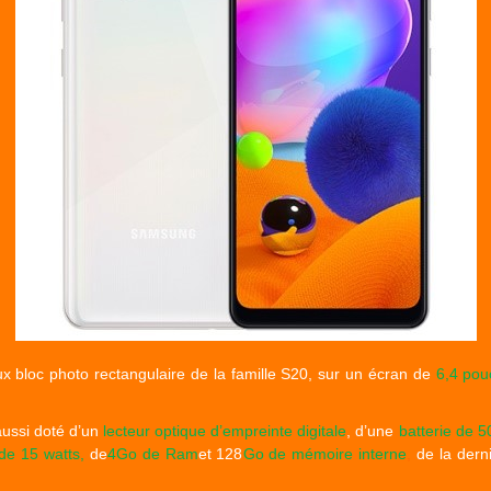
 bloc photo rectangulaire de la famille S20, sur un écran de
6,4 pou
aussi doté d’un
lecteur optique d’empreinte digitale
, d’une
batterie de 
ide 15 watts,
de
4Go de Ram
et 128
Go de mémoire interne
,
de la dern