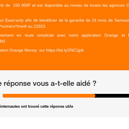
rtir de
150 000F et est
disponible au niveau de toutes les agences 
sur Ewarranty afin de bénéficier de la garantie de 24 mois de Samsung,
r*numéro*Imei# au 22023.
nement en toute simplicité avec notre application Orange et M
78t2
ication Orange Money
sur https://bit.ly/2NC1jpb
e réponse vous a-t-elle aidé ?
internautes ont trouvé cette réponse utile