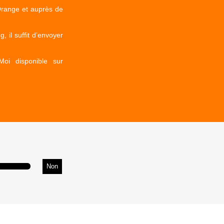
Orange et auprès de
 il suffit d’envoyer
oi disponible sur
Non