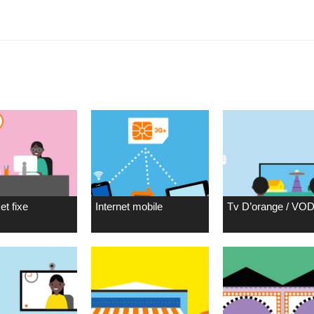
et fixe
Internet mobile
Tv D’orange / VO