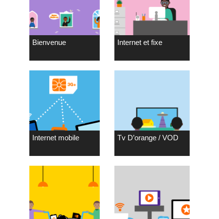
Bienvenue
Internet et fixe
Internet mobile
Tv D’orange / VOD