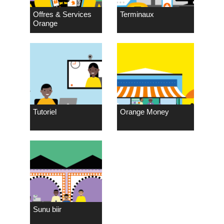
Offres & Services
Terminaux
Orange
Tutoriel
Orange Money
Sunu biir