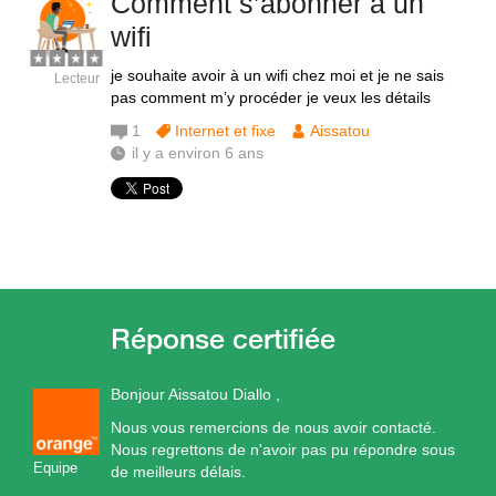
Comment s’abonner à un
wifi
je souhaite avoir à un wifi chez moi et je ne sais
Lecteur
pas comment m’y procéder je veux les détails
1
Internet et fixe
Aissatou
il y a environ 6 ans
Bonjour Aissatou Diallo ,
Nous vous remercions de nous avoir contacté.
Nous regrettons de n'avoir pas pu répondre sous
Equipe
de meilleurs délais.