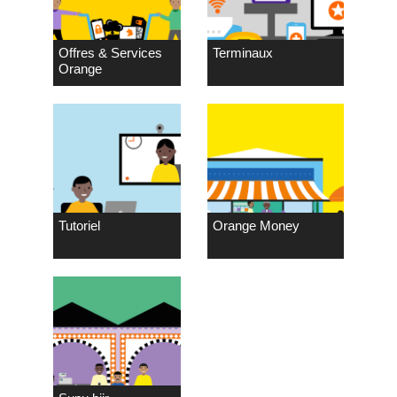
Offres & Services
Terminaux
Orange
Tutoriel
Orange Money