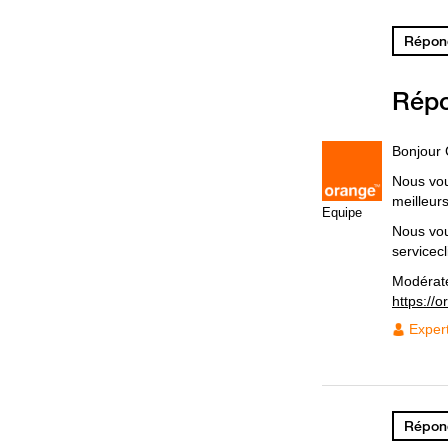
Répond
Rép
Bonjour 
Nous vou
meilleurs
Equipe
Nous vou
servicec
Modérat
https://
Exper
Répond