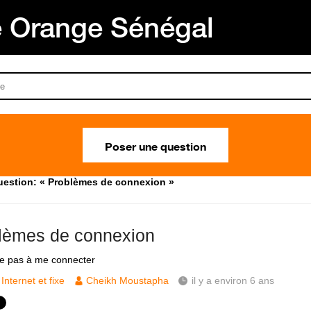
Orange Sénégal
Poser une question
estion: « Problèmes de connexion »
lèmes de connexion
ve pas à me connecter
Internet et fixe
Cheikh Moustapha
il y a environ 6 ans