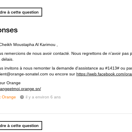
re à cette question
onses
Cheikh Moustapha Al Karimou ,
s remercions de nous avoir contacté. Nous regrettons de n'avoir pas 
 délais.
s invitons à nous remonter la demande d'assistance au #1413# ou par
lient@orange-sonatel.com ou encore sur
https://web.facebook.com/or
eur Orange
orangeetmoi.orange.sn/
t Orange
il y a environ 6 ans
re à cette question