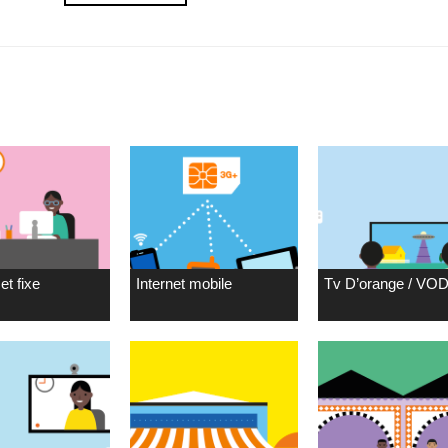
et fixe
Internet mobile
Tv D’orange / VO