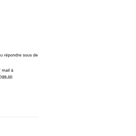
pu répondre sous de
 mail à
ange.sn