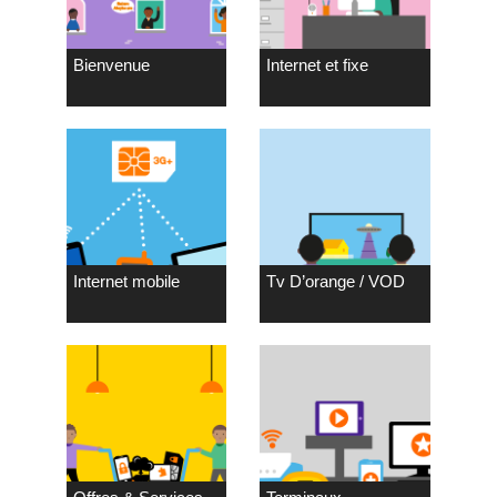
Bienvenue
Internet et fixe
Internet mobile
Tv D’orange / VOD