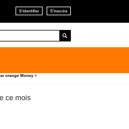
S'identifier
S'inscrire
 par orange Money »
de ce mois