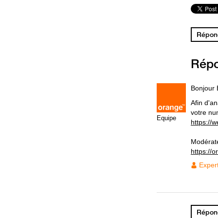
Répond
Rép
Bonjour 
Afin d'a
votre nu
Equipe
https://
Modérat
https://
Exper
Répond