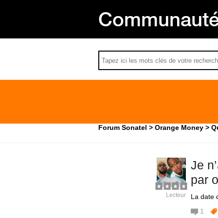
Communauté 
Forum Sonatel
Orange Money
Q
Je n
par 
Lecteur
La date d
1