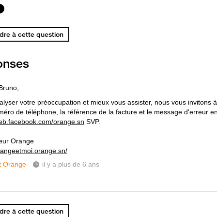
re à cette question
onses
Bruno,
nalyser votre préoccupation et mieux vous assister, nous vous inviton
méro de téléphone, la référence de la facture et le message d'erreur 
web.facebook.com/orange.sn
SVP.
eur Orange
orangeetmoi.orange.sn/
t Orange
il y a plus de 6 ans
re à cette question