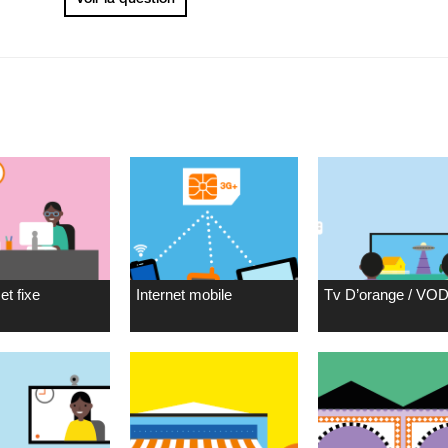
et fixe
Internet mobile
Tv D’orange / VO