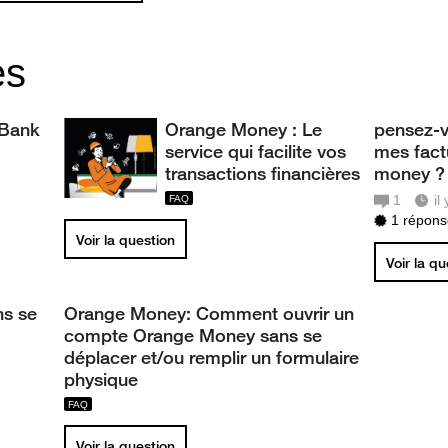
es
 Bank
Orange Money : Le
pensez-v
service qui facilite vos
mes fact
transactions financières
money ?
1
il
1 réponse
Voir la question
Voir la q
ns se
Orange Money: Comment ouvrir un
compte Orange Money sans se
déplacer et/ou remplir un formulaire
physique
Voir la question