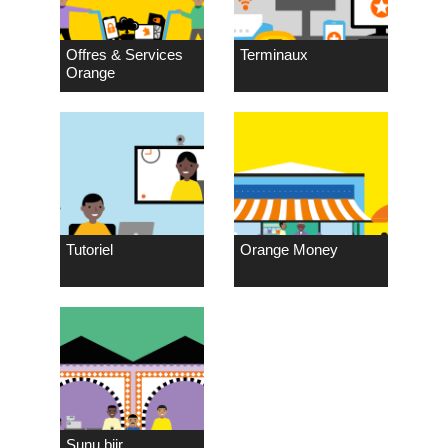
Offres & Services
Terminaux
Orange
Tutoriel
Orange Money
Sunu biir