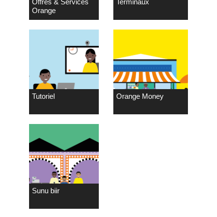
Offres & Services
Terminaux
Orange
Tutoriel
Orange Money
Sunu biir