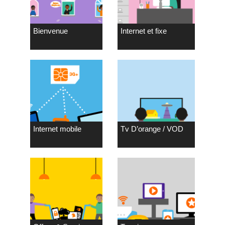
Bienvenue
Internet et fixe
Internet mobile
Tv D’orange / VOD