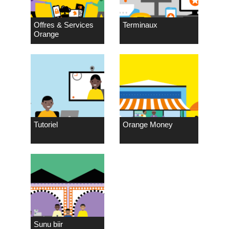
Offres & Services
Terminaux
Orange
Tutoriel
Orange Money
Sunu biir