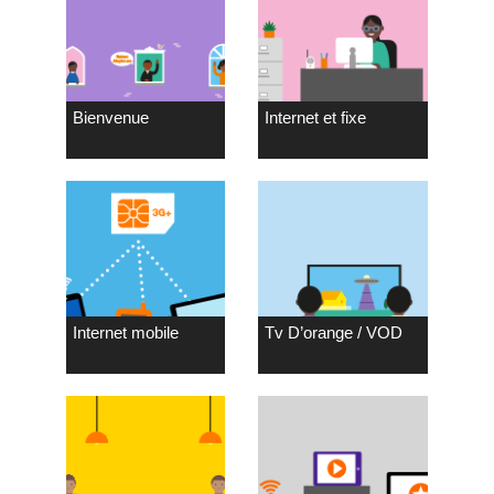
Bienvenue
Internet et fixe
Internet mobile
Tv D’orange / VOD