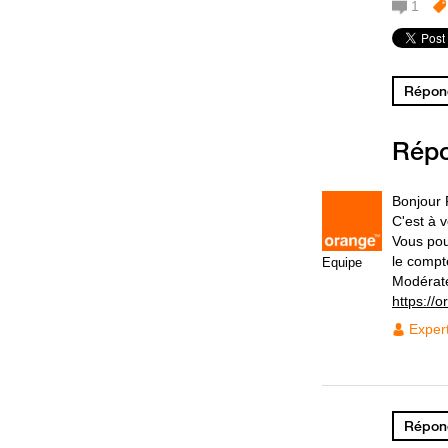
1
Répond
Rép
Bonjour 
C'est à 
Vous pou
le compt
Equipe
Modérat
https://
Exper
Répond