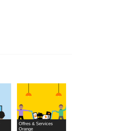
D
Offres & Services
Orange