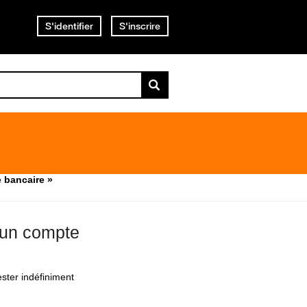
S'identifier
S'inscrire
e bancaire »
s un compte
ester indéfiniment