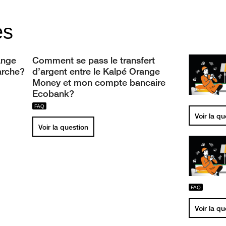
es
ange
Comment se pass le transfert
rche?
d’argent entre le Kalpé Orange
Money et mon compte bancaire
Ecobank?
Voir la q
Voir la question
Voir la q