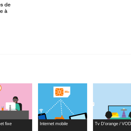
s de
e à
et fixe
Internet mobile
Tv D’orange / VO