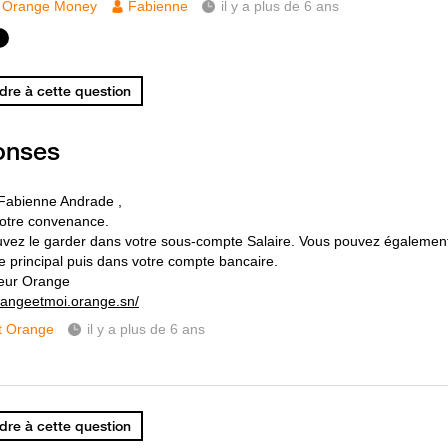
Orange Money
Fabienne
il y a plus de 6 ans
re à cette question
onses
Fabienne Andrade ,
votre convenance.
vez le garder dans votre sous-compte Salaire. Vous pouvez également 
e principal puis dans votre compte bancaire.
eur Orange
orangeetmoi.orange.sn/
t Orange
il y a plus de 6 ans
re à cette question