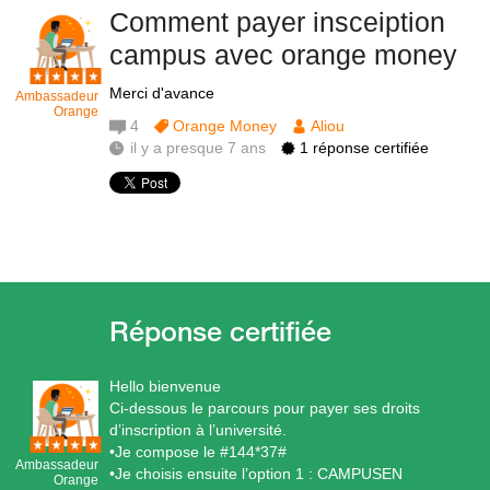
Comment payer insceiption
campus avec orange money
Merci d'avance
Ambassadeur
Orange
4
Orange Money
Aliou
il y a presque 7 ans
1 réponse certifiée
Hello bienvenue
Ci-dessous le parcours pour payer ses droits
d’inscription à l’université.
•Je compose le #144*37#
Ambassadeur
•Je choisis ensuite l’option 1 : CAMPUSEN
Orange