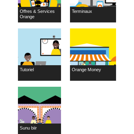
Offres & Services
Terminaux
Orange
Tutoriel
Orange Money
Sunu biir