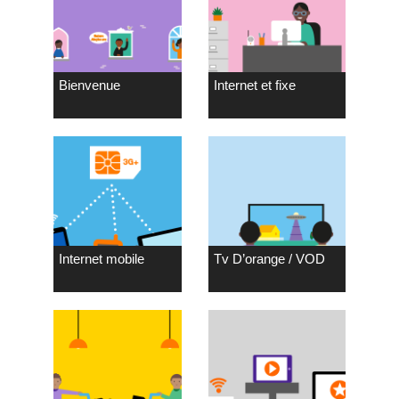
Bienvenue
Internet et fixe
Internet mobile
Tv D’orange / VOD