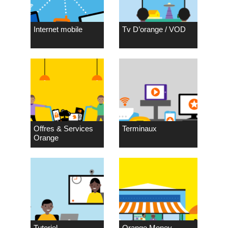
Internet mobile
Tv D’orange / VOD
Offres & Services
Terminaux
Orange
Tutoriel
Orange Money