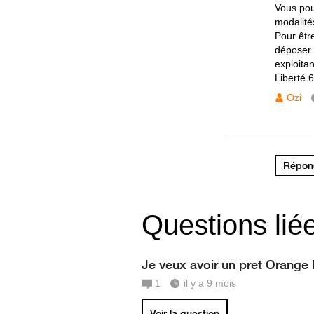
Vous pou
modalité
Pour êtr
déposer 
exploita
Liberté 
Ozi
Répond
Questions lié
Je veux avoir un pret Orange
1
il y a 9 mois
Voir la question