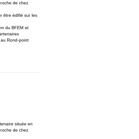
 proche de chez
être édifié sur les
mum du BFEM et
artenaires
 au Rond-point
enaire située en
 proche de chez