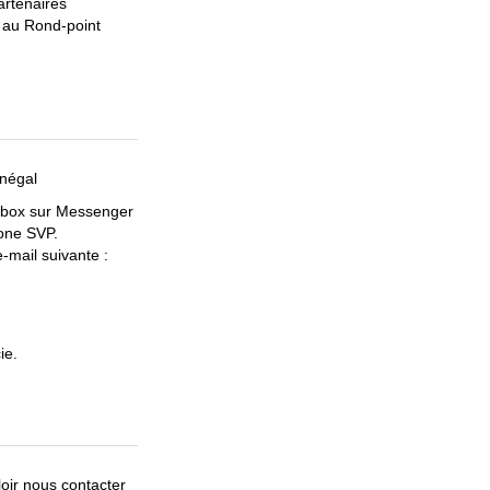
artenaires
 au Rond-point
négal
inbox sur Messenger
one SVP.
-mail suivante :
ie.
oir nous contacter