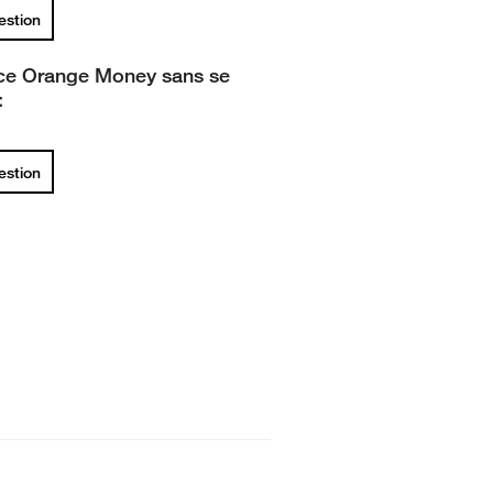
uestion
ce Orange Money sans se
:
uestion