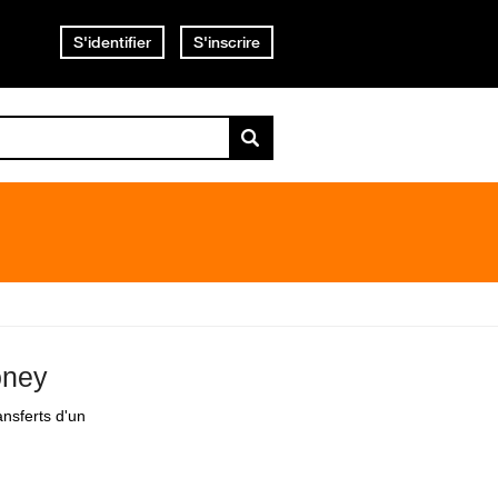
S'identifier
S'inscrire
oney
ansferts d'un