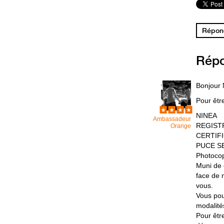
Répond
Rép
Bonjour
Pour être
NINEA
Ambassadeur
REGIST
Orange
CERTIF
PUCE S
Photoco
Muni de 
face de 
vous.
Vous pou
modalité
Pour êtr