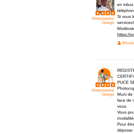
en inbox
téléphon
Si vous 
Ambassadeur
servicec
Orange
Modérat
https://
Mouh
REGIST
CERTIF
PUCE S
Photoco
Ambassadeur
Muni de 
Orange
face de 
vous.
Vous pou
modalité
Pour êtr
déposer 