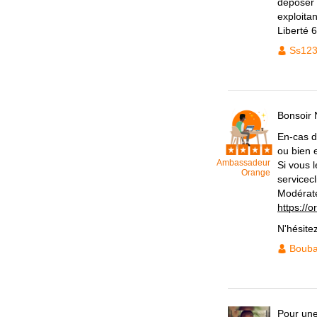
déposer 
exploita
Liberté 
Ss12
Bonsoir 
En-cas d
ou bien 
Ambassadeur
Si vous 
Orange
servicec
Modérat
https://
N'hésite
Bouba
Pour une