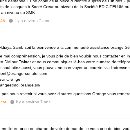
une demande + une copie de la pièce d’identité auprès de l’un des 2 p
nts de kiosques à Sacré Cœur au niveau de la Société ED CITELUM ou
6 au niveau de SMK.
345
il y a environ 7 ans
Ndiaya Samb soit la bienvenue à la communauté assistance orange Sé
e mal compréhension, je vous prie de bien vouloir nous contacter en 
en DM sur Twitter et nous communiquer là-bas votre numéro de téléph
le souhaitez aussi, vous pouvez nous envoyer un courriel via l'adresse e
lient@orange-sonatel.com
eur Orange
orangeetmoi.orange.sn/
z pas nous revenir si vous avez d'autres questions Orange vous remerc
car
il y a environ 7 ans
 meilleure prise en charge de votre demande, je vous prie de bien voul