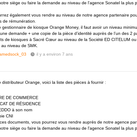
notre siège ou faire la demande au niveau de l'agence Sonatel la plus
rrez également vous rendre au niveau de notre agence partenaire pour 
s de rémunération.
e gestionnaire de kiosque Orange Money, il faut avoir un niveau mini
une demande + une copie de la pièce d’identité auprès de l’un des 2 p
nts de kiosques à Sacré Cœur au niveau de la Société ED CITELUM ou
6 au niveau de SMK.
amedsock_03
il y a environ 7 ans
 distributeur Orange, voici la liste des pièces à fournir :
RE DE COMMERCE
ICAT DE RÉSIDENCE
EDDO à son nom
pie CNI
ces documents, vous pourrez vous rendre auprès de notre agence part
notre siège ou faire la demande au niveau de l'agence Sonatel la plus