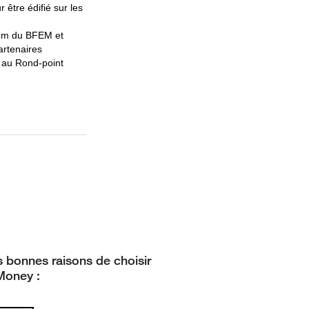
être édifié sur les
mum du BFEM et
artenaires
 au Rond-point
 bonnes raisons de choisir
Money :