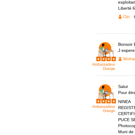
exploita
Liberté 
Ozi
Bonsoir
J espere
Moham
Ambassadeur
Orange
Salut
Pour être
NINEA
Ambassadeur
REGIST
Orange
CERTIF
PUCE S
Photoco
Muni de 