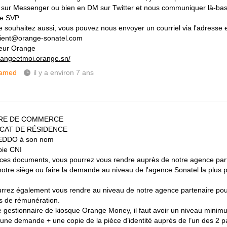
 sur Messenger ou bien en DM sur Twitter et nous communiquer là-ba
e SVP.
le souhaitez aussi, vous pouvez nous envoyer un courriel via l'adresse e
lient@orange-sonatel.com
eur Orange
orangeetmoi.orange.sn/
amed
il y a environ 7 ans
RE DE COMMERCE
ICAT DE RÉSIDENCE
EDDO à son nom
pie CNI
ces documents, vous pourrez vous rendre auprès de notre agence part
notre siège ou faire la demande au niveau de l'agence Sonatel la plus
rrez également vous rendre au niveau de notre agence partenaire pour 
s de rémunération.
e gestionnaire de kiosque Orange Money, il faut avoir un niveau mini
une demande + une copie de la pièce d’identité auprès de l’un des 2 p