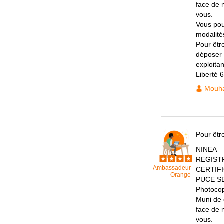
face de 
vous.
Vous pou
modalité
Pour êtr
déposer 
exploita
Liberté 
Mouh
Pour être
NINEA
REGIST
Ambassadeur
CERTIF
Orange
PUCE S
Photoco
Muni de 
face de 
vous.