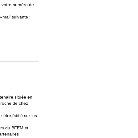
s votre numéro de
-mail suivante :
enaire située en
 proche de chez
être édifié sur les
mum du BFEM et
artenaires